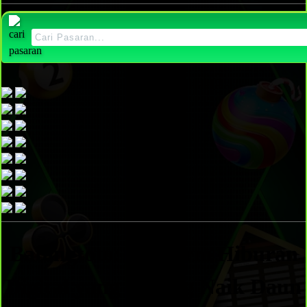
Batangtoto: Platform Hiburan
Digital yang Sedang Naik Daun