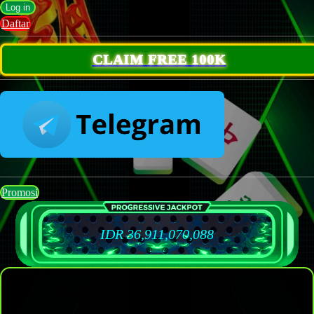
Daftar
CLAIM FREE 100K
Promosi
IDR
36,911,081,376
Hasil Terakhir