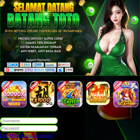
Silahkan login untuk mulai bermain
Lite Mode
Lupa password?